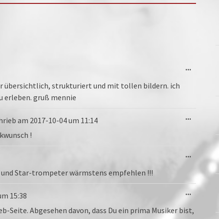
Diese
...
Metabo
ein-/au
r übersichtlich, strukturiert und mit tollen bildern. ich
zu erleben. gruß mennie
Diese
...
hrieb am
2017-10-04
um
11:14
Metabo
ein-/au
ckwunsch !
Diese
...
Metabo
ein-/au
rer und Star-trompeter wärmstens empfehlen !!!
Diese
...
um
15:38
Metabo
ein-/au
Web-Seite. Abgesehen davon, dass Du ein prima Musiker bist,