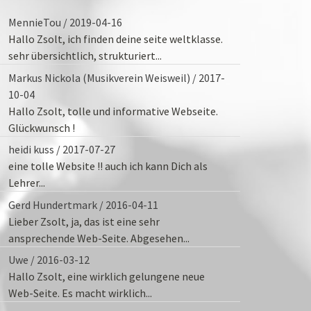
MennieTou
/
2019-04-16
Hallo Zsolt, ich finden deine seite weltklasse.
sehr übersichtlich, strukturiert...
Markus Nickola (Musikverein Weisweil)
/
2017-
10-04
x
Hallo Zsolt, tolle und informative Webseite.
sblenden.
Glückwunsch !
heidi kuss
/
2017-07-27
eine tolle Website !! auch ich kann Dich als
x
Lehrer...
sblenden.
Gerd Hundertmark
/
2016-04-11
Lieber Zsolt, ja, das ist eine sehr
x
ansprechende Web-Seite. Abgesehen...
sblenden.
Uwe
/
2016-03-12
Hallo Zsolt, eine wirklich gelungene neue
x
Web-Seite. Es macht wirklich...
sblenden.