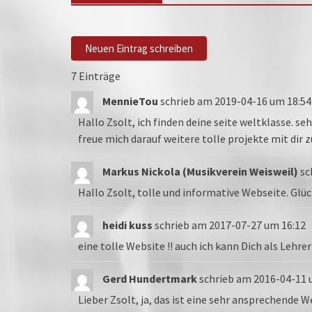
7 Einträge
MennieTou
schrieb am
2019-04-16
um
18:54
Hallo Zsolt, ich finden deine seite weltklasse. seh
freue mich darauf weitere tolle projekte mit dir 
Markus Nickola (Musikverein Weisweil)
sc
Hallo Zsolt, tolle und informative Webseite. Glü
heidi kuss
schrieb am
2017-07-27
um
16:12
eine tolle Website !! auch ich kann Dich als Leh
Gerd Hundertmark
schrieb am
2016-04-11
Lieber Zsolt, ja, das ist eine sehr ansprechende 