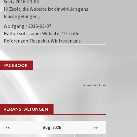
Susi
/
2016-03-08
Hi Zsolt, die Website ist dir wirklich ganz
klasse gelungen,...
Wolfgang
/
2016-03-07
Hallo Zsolt, super Website. ??? Tolle
x
sblenden.
Referenzen(Respekt). Wir freuen uns...
x
FACEBOOK
sblenden.
tensunitdepot.com
VERANSTALTUNGEN
x
sblenden.
<<
Aug. 2026
>>