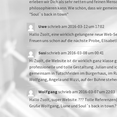
erleben wir Dich als sehr netten und feinen Men
philosophieren kann. Wie schön, dass wir gemein
"Soul`s back in town"
Uwe
schrieb am
2016-03-12
um
17:02
Hallo Zsolt, eine wirklich gelungene neue Web-Se
Freuen uns schon auf die nächste Probe, Elisabe
Susi
schrieb am
2016-03-08
um
00:41
Hi Zsolt, die Website ist dir wirklich ganz klass
professionelle und tolle Gestaltung. Julian und i
gemeinsam in Tutschfelden im Bürgerhaus, im 
Wolfgang, Angela und Mizzi, auf der Bühne stehen
Wolfgang
schrieb am
2016-03-07
um
22:03
Hallo Zsolt, super Website. ??? Tolle Referenzen(
Grüße Wolfgang, Liane und Soul´s back in town.?