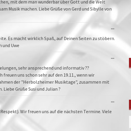
schen, mit dem man wunderbar über Gott und die Welt
sam Musik machen. Liebe Grüße von Gerd und Sibylle von
Diese
...
Metabo
ein-/au
ite. Es macht wirklich Spaß, auf Deinen Seiten zu stöbern.
th und Uwe
Diese
...
Metabo
ein-/au
e gelungen, sehr ansprechend und informativ ??
ch freuen uns schon sehr auf den 19.11., wenn wir
Rahmen der "Herbolzheimer Musiktage", zusammen mit
. Liebe Grüße Susi und Julian ?
Diese
...
Metabo
ein-/au
Respekt). Wir freuen uns auf die nächsten Termine. Viele